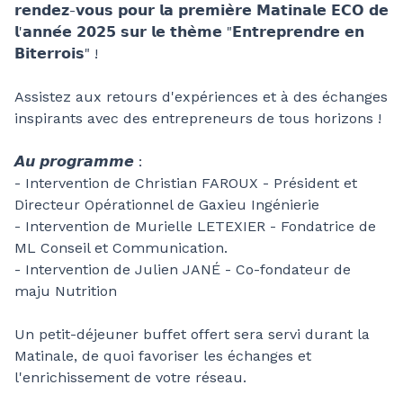
𝗿𝗲𝗻𝗱𝗲𝘇-𝘃𝗼𝘂𝘀 𝗽𝗼𝘂𝗿 𝗹𝗮 𝗽𝗿𝗲𝗺𝗶𝗲̀𝗿𝗲 𝗠𝗮𝘁𝗶𝗻𝗮𝗹𝗲 𝗘𝗖𝗢 𝗱𝗲
𝗹'𝗮𝗻𝗻𝗲́𝗲 𝟮𝟬𝟮𝟱 𝘀𝘂𝗿 𝗹𝗲 𝘁𝗵𝗲̀𝗺𝗲 "𝗘𝗻𝘁𝗿𝗲𝗽𝗿𝗲𝗻𝗱𝗿𝗲 𝗲𝗻
𝗕𝗶𝘁𝗲𝗿𝗿𝗼𝗶𝘀" !
Assistez aux retours d'expériences et à des échanges
inspirants avec des entrepreneurs de tous horizons !
𝘼𝙪 𝙥𝙧𝙤𝙜𝙧𝙖𝙢𝙢𝙚 :
- Intervention de Christian FAROUX - Président et
Directeur Opérationnel de Gaxieu Ingénierie
- Intervention de Murielle LETEXIER - Fondatrice de
ML Conseil et Communication.
- Intervention de Julien JANÉ - Co-fondateur de
maju Nutrition
Un petit-déjeuner buffet offert sera servi durant la
Matinale, de quoi favoriser les échanges et
l'enrichissement de votre réseau.