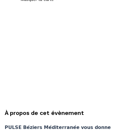
À propos de cet évènement
𝗣𝗨𝗟𝗦𝗘 𝗕𝗲́𝘇𝗶𝗲𝗿𝘀 𝗠𝗲́𝗱𝗶𝘁𝗲𝗿𝗿𝗮𝗻𝗲́𝗲 𝘃𝗼𝘂𝘀 𝗱𝗼𝗻𝗻𝗲