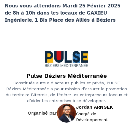
𝗡𝗼𝘂𝘀 𝘃𝗼𝘂𝘀 𝗮𝘁𝘁𝗲𝗻𝗱𝗼𝗻𝘀 𝗠𝗮𝗿𝗱𝗶 𝟮𝟱 𝗙𝗲́𝘃𝗿𝗶𝗲𝗿 𝟮𝟬𝟮𝟱
𝗱𝗲 𝟴𝗵 𝗮̀ 𝟭𝟬𝗵 𝗱𝗮𝗻𝘀 𝗹𝗲𝘀 𝗹𝗼𝗰𝗮𝘂𝘅 𝗱𝗲 𝗚𝗔𝗫𝗜𝗘𝗨
𝗜𝗻𝗴𝗲́𝗻𝗶𝗲𝗿𝗶𝗲, 𝟭 𝗕𝗶𝘀 𝗣𝗹𝗮𝗰𝗲 𝗱𝗲𝘀 𝗔𝗹𝗹𝗶𝗲́𝘀 𝗮̀ 𝗕𝗲́𝘇𝗶𝗲𝗿𝘀
Pulse Béziers Méditerranée
Constituée autour d’acteurs publics et privés, PULSE
Béziers-Méditerranée a pour mission d’assurer la promotion
du territoire Biterrois, de fédérer les entrepreneurs locaux et
d’aider les entreprises à se développer.
Jordan ARNSEK
Organisé par
Chargé de
Développement